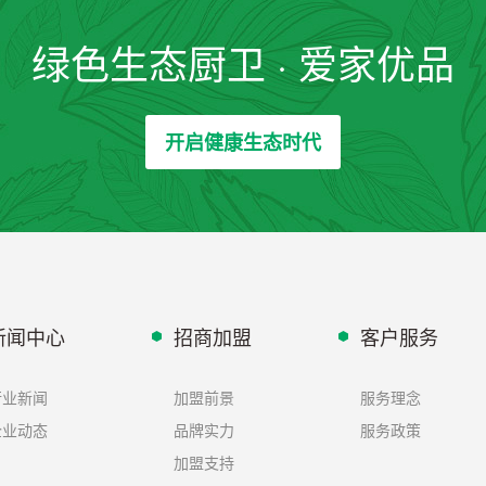
绿色生态厨卫 · 爱家优品
开启健康生态时代
新闻中心
招商加盟
客户服务
行业新闻
加盟前景
服务理念
企业动态
品牌实力
服务政策
加盟支持