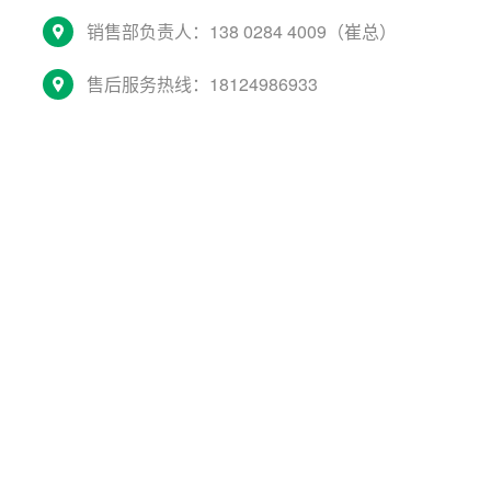
销售部负责人：138 0284 4009（崔总）
售后服务热线：18124986933