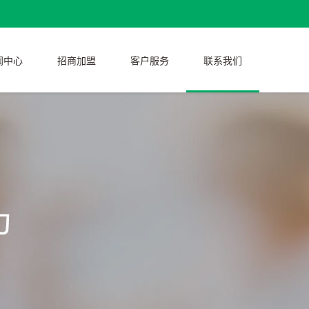
闻中心
招商加盟
客户服务
联系我们