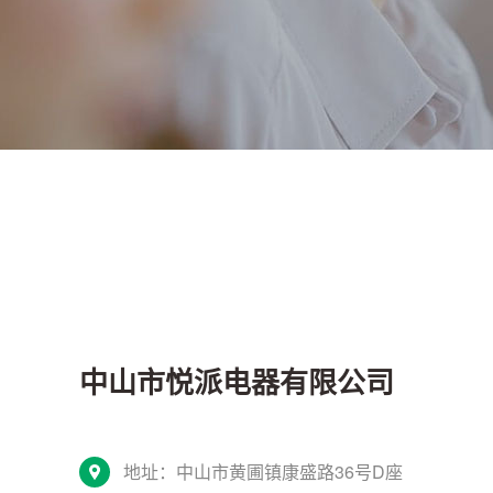
中山市悦派电器有限公司
地址：中山市黄圃镇康盛路36号D座