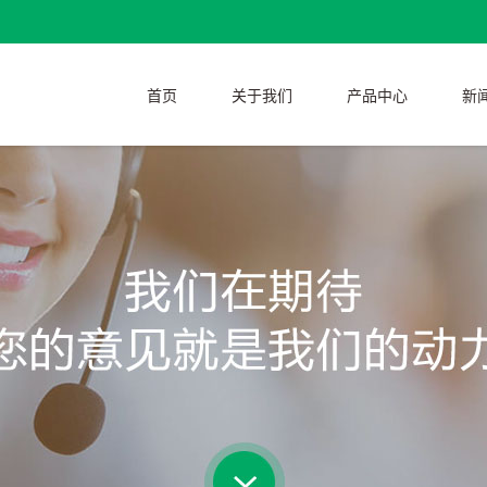
首页
关于我们
产品中心
新