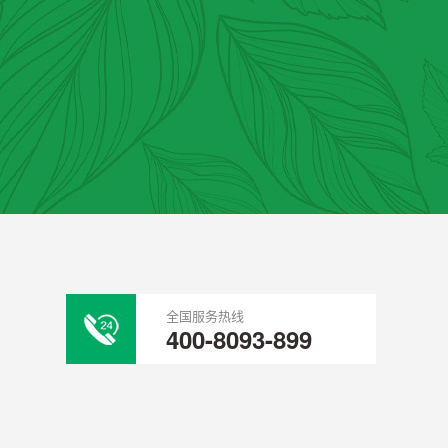
全国服务热线
400-8093-899